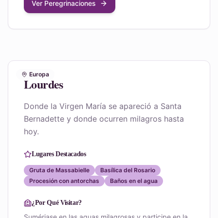
Ver Peregrinaciones
Europa
Lourdes
Donde la Virgen María se apareció a Santa
Bernadette y donde ocurren milagros hasta
hoy.
Lugares Destacados
Gruta de Massabielle
Basílica del Rosario
Procesión con antorchas
Baños en el agua
¿Por Qué Visitar?
Sumérjase en las aguas milagrosas y participe en la