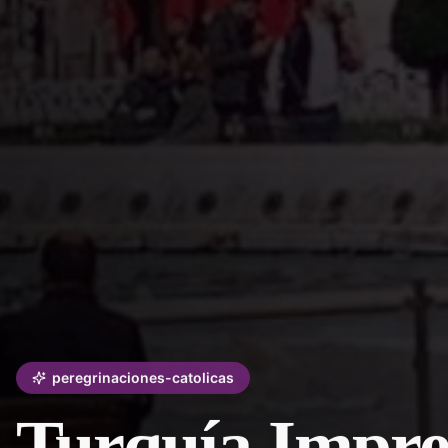
peregrinaciones-catolicas
Turquía Impre